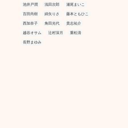
池井戸潤
浅田次郎
瀬尾まいこ
百田尚樹
綿矢りさ
藤本ともひこ
西加奈子
角田光代
貴志祐介
越谷オサム
辻村深月
重松清
長野まゆみ