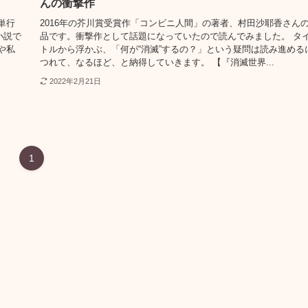
んの衝撃作
単行
2016年の芥川賞受賞作「コンビニ人間」の著者、村田沙耶香さん
小説で
品です。衝撃作として話題になっていたので読んでみました。 タ
や私
トルから浮かぶ、「何が“消滅”するの？」という疑問は読み進める
つれて、なるほど、と納得していきます。 【『消滅世界...
2022年2月21日
1