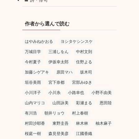
作者から選んで読む
はやみねかおる
ヨシタケシンスケ
万城目学
三浦しをん
中村文則
今村夏子
伊坂幸太郎
住野よる
加藤シゲアキ
原田マハ
坂木司
垣谷美雨
宮下奈都
宮部みゆき
小川洋子
小川糸
小路幸也
小野不由美
山内マリコ
山田詠美
彩瀬まる
恩田陸
有川浩
朝井リョウ
村上春樹
村田沙耶香
東野圭吾
林木林
柚木麻子
桜庭一樹
森見登美彦
江國香織