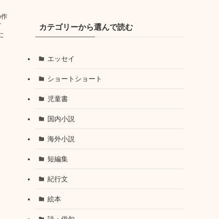
の作
イ
カテゴリーから選んで読む
に
エッセイ
ショートショート
児童書
国内小説
海外小説
短編集
紀行文
絵本
詩・俳句