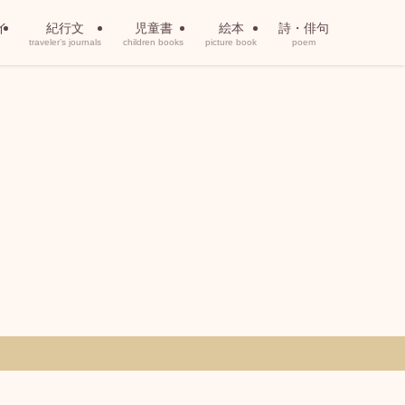
イ
紀行文
児童書
絵本
詩・俳句
traveler’s journals
children books
picture book
poem