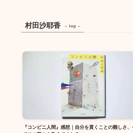
村田沙耶香
– tag –
『コンビニ人間』感想｜自分を貫くことの難しさ、