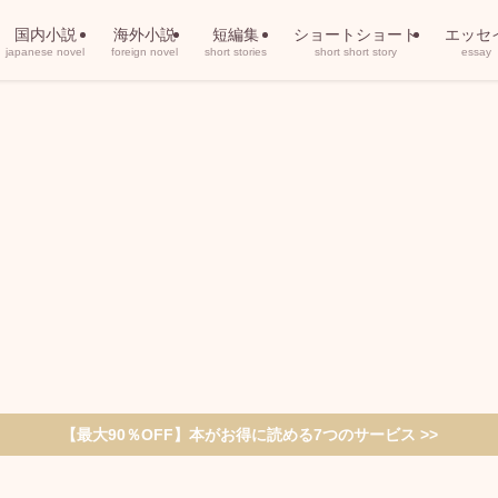
国内小説
海外小説
短編集
ショートショート
エッセ
japanese novel
foreign novel
short stories
short short story
essay
【最大90％OFF】本がお得に読める7つのサービス >>