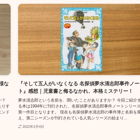
様な
『そして五人がいなくなる 名探偵夢水清志郎事件ノー
ト』感想｜児童書と侮るなかれ、本格ミステリー！
か？
夢水清志郎という名前を、聞いたことがありますか？ 今回ご紹介
たりす
る本は1994年に刊行された、名探偵夢水清志郎事件ノートシリー
エンド
第一作目となります。 現在も名探偵夢水清志郎の事件簿と名前を
え、第二シーズンが刊行されている人気シリーズの始まり...
2022年2月4日