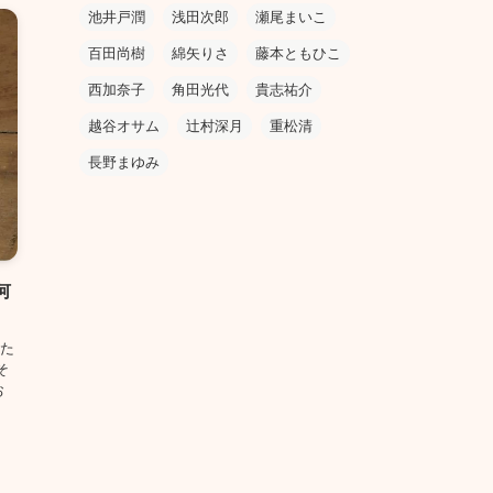
池井戸潤
浅田次郎
瀬尾まいこ
百田尚樹
綿矢りさ
藤本ともひこ
西加奈子
角田光代
貴志祐介
越谷オサム
辻村深月
重松清
長野まゆみ
何
た
そ
お