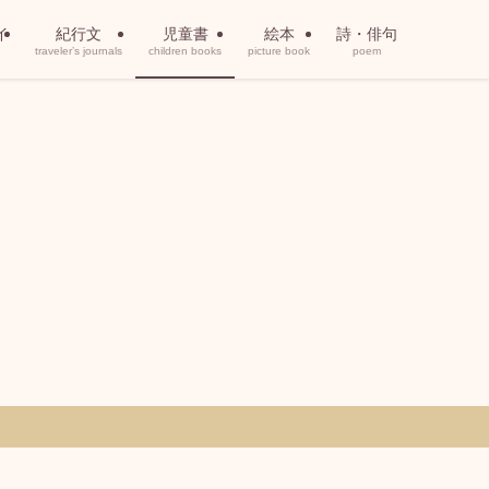
イ
紀行文
児童書
絵本
詩・俳句
traveler’s journals
children books
picture book
poem