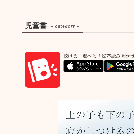
児童書
– category –
聴ける！遊べる！絵本読み聞か