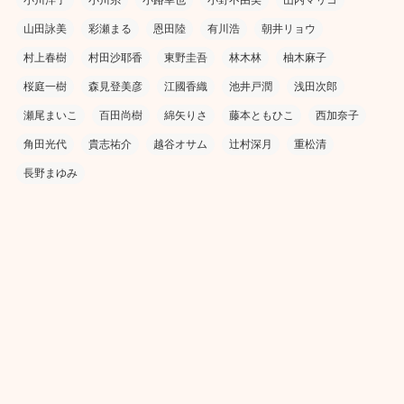
山田詠美
彩瀬まる
恩田陸
有川浩
朝井リョウ
村上春樹
村田沙耶香
東野圭吾
林木林
柚木麻子
桜庭一樹
森見登美彦
江國香織
池井戸潤
浅田次郎
瀬尾まいこ
百田尚樹
綿矢りさ
藤本ともひこ
西加奈子
角田光代
貴志祐介
越谷オサム
辻村深月
重松清
長野まゆみ