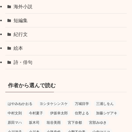
海外小説
短編集
紀行文
絵本
詩・俳句
作者から選んで読む
はやみねかおる
ヨシタケシンスケ
万城目学
三浦しをん
中村文則
今村夏子
伊坂幸太郎
住野よる
加藤シゲアキ
原田マハ
坂木司
垣谷美雨
宮下奈都
宮部みゆき
小川洋子
小川糸
小路幸也
小野不由美
山内マリコ