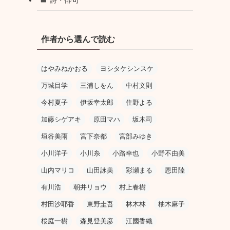
作者から選んで読む
はやみねかおる
ヨシタケシンスケ
万城目学
三浦しをん
中村文則
今村夏子
伊坂幸太郎
住野よる
加藤シゲアキ
原田マハ
坂木司
垣谷美雨
宮下奈都
宮部みゆき
小川洋子
小川糸
小路幸也
小野不由美
山内マリコ
山田詠美
彩瀬まる
恩田陸
有川浩
朝井リョウ
村上春樹
村田沙耶香
東野圭吾
林木林
柚木麻子
桜庭一樹
森見登美彦
江國香織