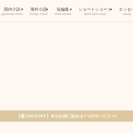
国内小説
海外小説
短編集
ショートショート
エッセ
japanese novel
foreign novel
short stories
short short story
essay
【最大90％OFF】本がお得に読める7つのサービス >>