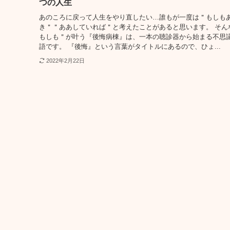
つの人生
あのころに戻って人生をやり直したい…誰もが一度は＂もしも
き＂＂ああしていれば＂と考えたことがあると思います。 そん
もしも＂が叶う『後悔病棟』は、一本の聴診器から始まる不思
語です。 『後悔』という言葉がタイトルにあるので、ひょ...
2022年2月22日