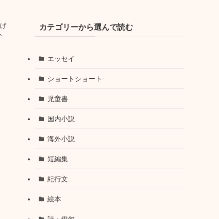
げ
カテゴリーから選んで読む
い
エッセイ
ショートショート
児童書
国内小説
海外小説
短編集
紀行文
絵本
詩・俳句