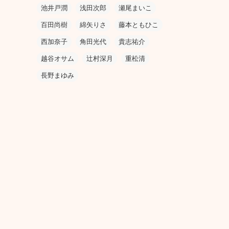
池井戸潤
浅田次郎
瀬尾まいこ
百田尚樹
綿矢りさ
藤本ともひこ
西加奈子
角田光代
貴志祐介
越谷オサム
辻村深月
重松清
長野まゆみ