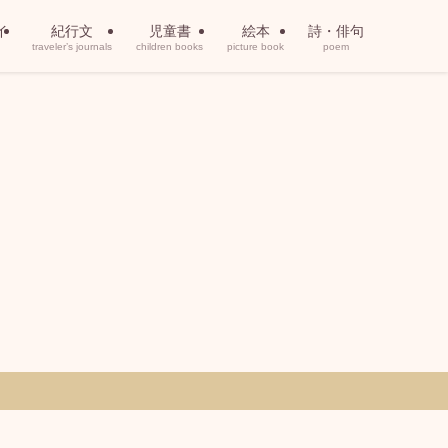
イ
紀行文
児童書
絵本
詩・俳句
traveler’s journals
children books
picture book
poem