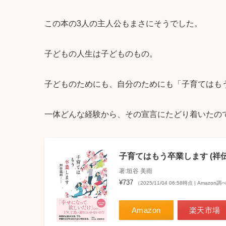
この本の3人の主人公もまさにそうでした。
子どもの人生は子どものもの。
子どものためにも、自分のためにも「子育てはも
一体どんな経験から、その宣言にたどり着いたの
子育てはもう卒業します (祥
著:垣谷 美雨
¥737
（2025/11/04 06:58時点 | Amazon調
Amazon
楽天市場