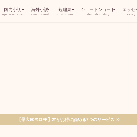
国内小説
海外小説
短編集
ショートショート
エッセ
japanese novel
foreign novel
short stories
short short story
essay
【最大90％OFF】本がお得に読める7つのサービス >>