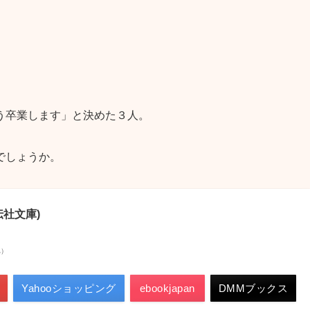
う卒業します」と決めた３人。
でしょうか。
伝社文庫)
べ）
Yahooショッピング
ebookjapan
DMMブックス