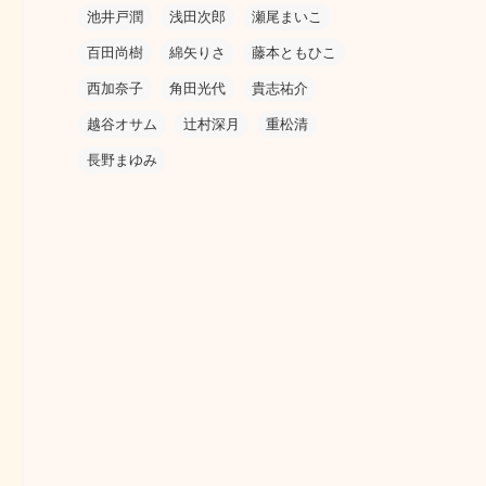
池井戸潤
浅田次郎
瀬尾まいこ
百田尚樹
綿矢りさ
藤本ともひこ
西加奈子
角田光代
貴志祐介
越谷オサム
辻村深月
重松清
長野まゆみ