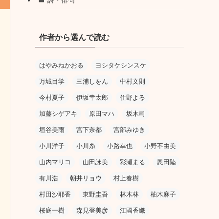
作者から選んで読む
はやみねかおる
ヨシタケシンスケ
万城目学
三浦しをん
中村文則
今村夏子
伊坂幸太郎
住野よる
加藤シゲアキ
原田マハ
坂木司
垣谷美雨
宮下奈都
宮部みゆき
小川洋子
小川糸
小路幸也
小野不由美
山内マリコ
山田詠美
彩瀬まる
恩田陸
有川浩
朝井リョウ
村上春樹
村田沙耶香
東野圭吾
林木林
柚木麻子
桜庭一樹
森見登美彦
江國香織