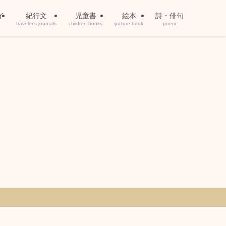
イ
紀行文
児童書
絵本
詩・俳句
traveler’s journals
children books
picture book
poem