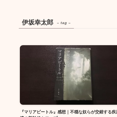
伊坂幸太郎
– tag –
『マリアビートル』感想｜不穏な奴らが交錯する疾