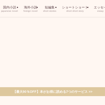
国内小説
海外小説
短編集
ショートショート
エッセ
japanese novel
foreign novel
short stories
short short story
essay
【最大90％OFF】本がお得に読める7つのサービス >>