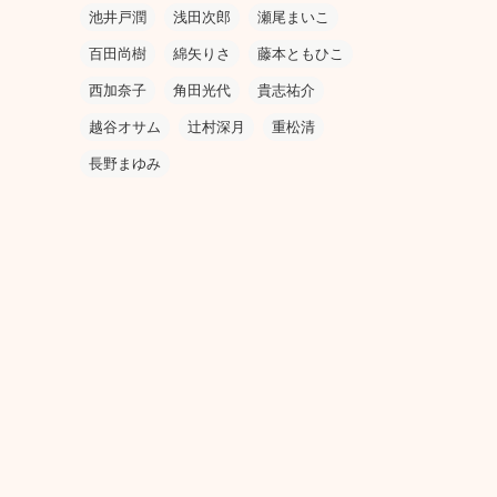
池井戸潤
浅田次郎
瀬尾まいこ
百田尚樹
綿矢りさ
藤本ともひこ
西加奈子
角田光代
貴志祐介
越谷オサム
辻村深月
重松清
長野まゆみ