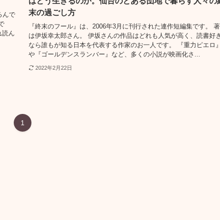
はどう生きるのか。仙台のとある団地で暮らす人々の
末の過ごし方
るんで
で
『終末のフール』は、2006年3月に刊行された連作短編集です。 
れ読ん
は伊坂幸太郎さん。 伊坂さんの作品はどれも人気が高く、読書好
なら誰もが知る日本を代表する作家のお一人です。 『重力ピエロ
や『ゴールデンスランバー』など、多くの小説が映画化さ...
2022年2月22日
1