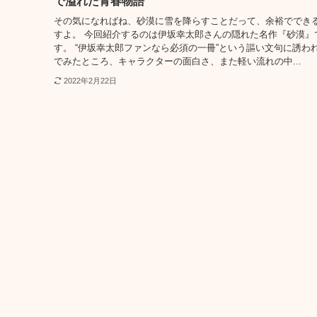
で溢れた青春物語
その気になればね、砂漠に雪を降らすことだって、余裕ででき
すよ。 今回紹介するのは伊坂幸太郎さんの隠れた名作『砂漠』
す。 “伊坂幸太郎ファンなら必須の一冊”という謳い文句に誘わ
でみたところ、キャラクターの面白さ、また軽い流れの中...
2022年2月22日