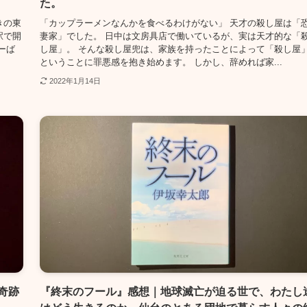
た。
きの東
「カップラーメンなんかを食べるわけがない」 天才の殺し屋は「
駅で開
妻家」でした。 日中は文房具店で働いているが、実は天才的な「
ーば
し屋」。 そんな殺し屋兜は、家族を持ったことによって「殺し屋
ということに罪悪感を抱き始めます。 しかし、辞めれば家...
2022年1月14日
奇跡
『終末のフール』感想｜地球滅亡が迫る世で、わたし