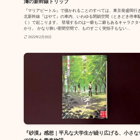
濤の新幹線トリップ
『マリアビートル』で描かれることのすべては、東京発盛岡行
北新幹線『はやて』の車内、いわゆる閉鎖空間（ときどき停車
く）で起こります。 登場するのは一癖も二癖もあるキャラクタ
かり。 かなり狭い密閉空間で、ものすごく突拍子もない...
2022年2月26日
『砂漠』感想｜平凡な大学生が繰り広げる、小さな