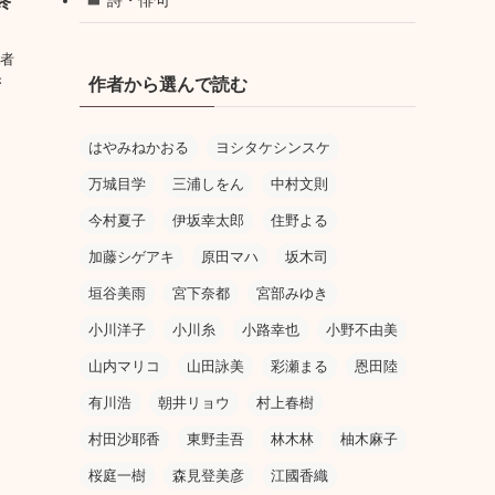
終
著者
き
作者から選んで読む
』
はやみねかおる
ヨシタケシンスケ
万城目学
三浦しをん
中村文則
今村夏子
伊坂幸太郎
住野よる
加藤シゲアキ
原田マハ
坂木司
垣谷美雨
宮下奈都
宮部みゆき
小川洋子
小川糸
小路幸也
小野不由美
山内マリコ
山田詠美
彩瀬まる
恩田陸
有川浩
朝井リョウ
村上春樹
村田沙耶香
東野圭吾
林木林
柚木麻子
桜庭一樹
森見登美彦
江國香織