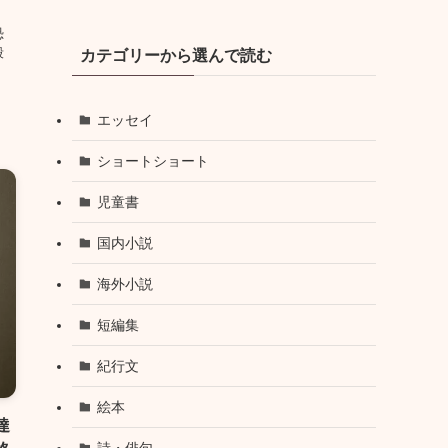
恐
殺
カテゴリーから選んで読む
」
エッセイ
ショートショート
児童書
国内小説
海外小説
短編集
紀行文
絵本
達
詩・俳句