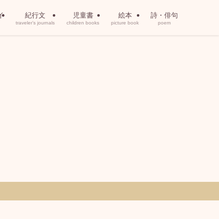
イ
紀行文
児童書
絵本
詩・俳句
traveler’s journals
children books
picture book
poem