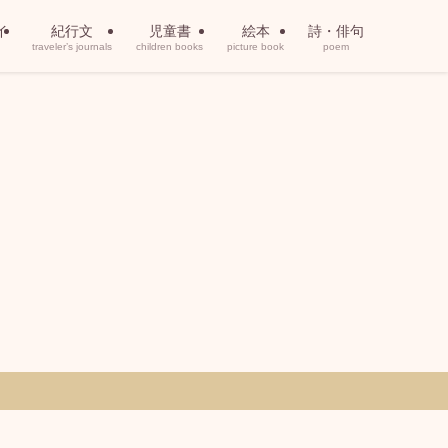
イ
紀行文
児童書
絵本
詩・俳句
traveler’s journals
children books
picture book
poem