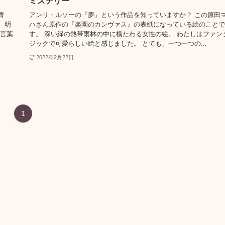
ミステリー
青
アンリ・ルソーの『夢』という作品を知っていますか？ この原田
、明
ハさん原作の『楽園のカンヴァス』の表紙になっている絵のことで
の言葉
す。 深い緑の熱帯雨林の中に横たわる女性の絵。 わたしはファン
ジックで可愛らしい絵と感じました。 とても、一つ一つの...
2022年2月22日
1