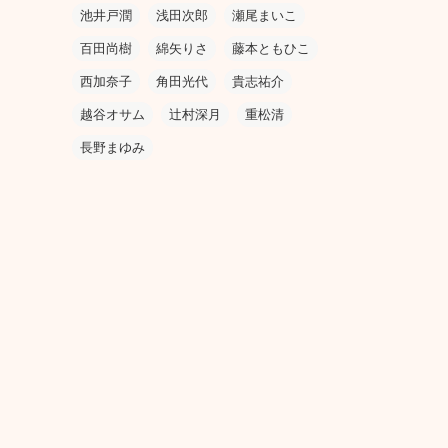
池井戸潤
浅田次郎
瀬尾まいこ
百田尚樹
綿矢りさ
藤本ともひこ
西加奈子
角田光代
貴志祐介
越谷オサム
辻村深月
重松清
長野まゆみ