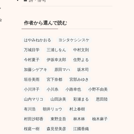
マ
タ
作者から選んで読む
はやみねかおる
ヨシタケシンスケ
万城目学
三浦しをん
中村文則
今村夏子
伊坂幸太郎
住野よる
加藤シゲアキ
原田マハ
坂木司
垣谷美雨
宮下奈都
宮部みゆき
小川洋子
小川糸
小路幸也
小野不由美
山内マリコ
山田詠美
彩瀬まる
恩田陸
有川浩
朝井リョウ
村上春樹
村田沙耶香
東野圭吾
林木林
柚木麻子
桜庭一樹
森見登美彦
江國香織