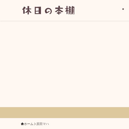
ホーム
原田マハ