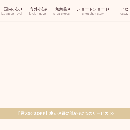
国内小説
海外小説
短編集
ショートショート
エッセ
japanese novel
foreign novel
short stories
short short story
essay
【最大90％OFF】本がお得に読める7つのサービス >>