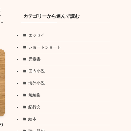
に
を
カテゴリーから選んで読む
こ
エッセイ
ショートショート
児童書
国内小説
海外小説
短編集
紀行文
絵本
の
詩・俳句