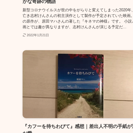
かな奇跡の物語
新型コロナウイルスが世の中をがらりと変えてしまった2020年
亡き志村けんさんの初主演作として製作が予定されていた映画。
の原作が、原田マハさんの著した『キネマの神様』です。 小説
画とでは趣が異なりますが、志村けんさんが演じる予定だ...
2022年1月21日
『カフーを待ちわびて』感想｜差出人不明の手紙が