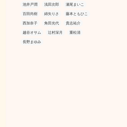
池井戸潤
浅田次郎
瀬尾まいこ
百田尚樹
綿矢りさ
藤本ともひこ
西加奈子
角田光代
貴志祐介
越谷オサム
辻村深月
重松清
長野まゆみ