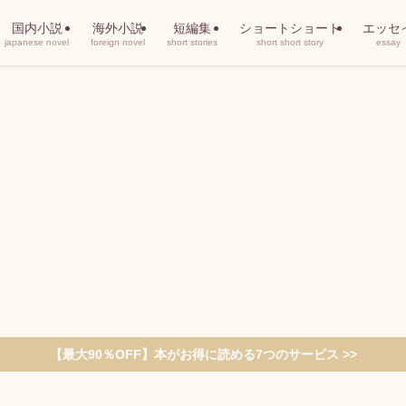
国内小説
海外小説
短編集
ショートショート
エッセ
japanese novel
foreign novel
short stories
short short story
essay
【最大90％OFF】本がお得に読める7つのサービス >>