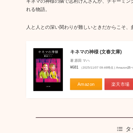
キネマの神様の隣で志村けんさんが、チャーミン
れる物語。
人と人との深い関わりが難しいときだからこそ、
キネマの神様 (文春文庫)
著:原田 マハ
¥681
（2025/11/07 09:46時点 | Amazon調
Amazon
楽天市場
タ