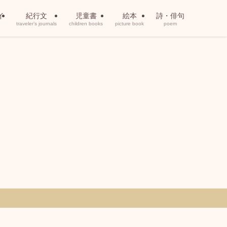
イ
紀行文
児童書
絵本
詩・俳句
traveler’s journals
children books
picture book
poem