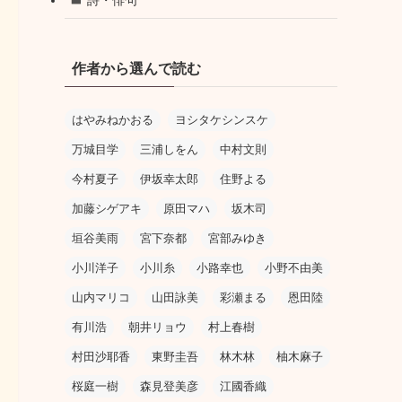
作者から選んで読む
はやみねかおる
ヨシタケシンスケ
万城目学
三浦しをん
中村文則
今村夏子
伊坂幸太郎
住野よる
加藤シゲアキ
原田マハ
坂木司
垣谷美雨
宮下奈都
宮部みゆき
小川洋子
小川糸
小路幸也
小野不由美
山内マリコ
山田詠美
彩瀬まる
恩田陸
有川浩
朝井リョウ
村上春樹
村田沙耶香
東野圭吾
林木林
柚木麻子
桜庭一樹
森見登美彦
江國香織