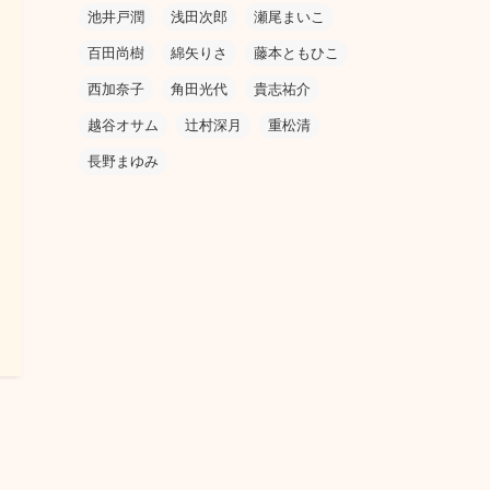
池井戸潤
浅田次郎
瀬尾まいこ
百田尚樹
綿矢りさ
藤本ともひこ
西加奈子
角田光代
貴志祐介
越谷オサム
辻村深月
重松清
長野まゆみ