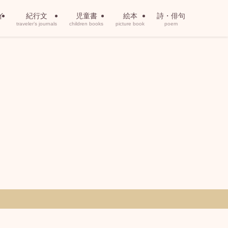
イ
紀行文
児童書
絵本
詩・俳句
traveler’s journals
children books
picture book
poem