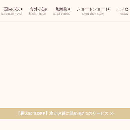
国内小説
海外小説
短編集
ショートショート
エッセ
japanese novel
foreign novel
short stories
short short story
essay
【最大90％OFF】本がお得に読める7つのサービス >>