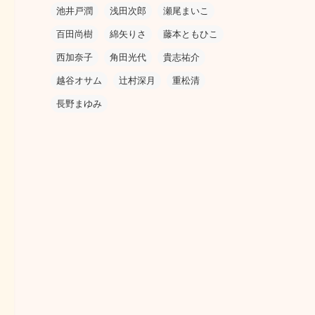
池井戸潤
浅田次郎
瀬尾まいこ
百田尚樹
綿矢りさ
藤本ともひこ
西加奈子
角田光代
貴志祐介
越谷オサム
辻村深月
重松清
長野まゆみ