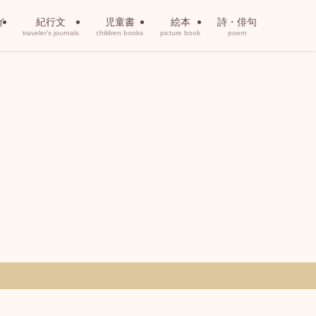
イ
紀行文
児童書
絵本
詩・俳句
traveler’s journals
children books
picture book
poem