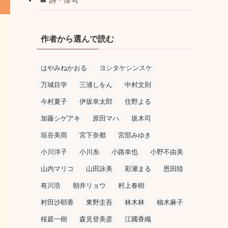
作者から選んで読む
はやみねかおる
ヨシタケシンスケ
万城目学
三浦しをん
中村文則
今村夏子
伊坂幸太郎
住野よる
加藤シゲアキ
原田マハ
坂木司
垣谷美雨
宮下奈都
宮部みゆき
小川洋子
小川糸
小路幸也
小野不由美
山内マリコ
山田詠美
彩瀬まる
恩田陸
有川浩
朝井リョウ
村上春樹
村田沙耶香
東野圭吾
林木林
柚木麻子
桜庭一樹
森見登美彦
江國香織