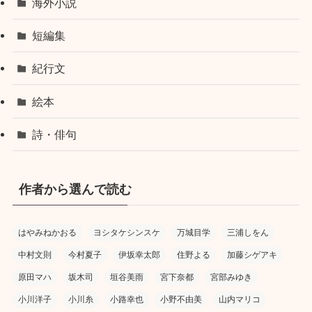
海外小説
短編集
紀行文
絵本
詩・俳句
作者から選んで読む
はやみねかおる
ヨシタケシンスケ
万城目学
三浦しをん
中村文則
今村夏子
伊坂幸太郎
住野よる
加藤シゲアキ
原田マハ
坂木司
垣谷美雨
宮下奈都
宮部みゆき
小川洋子
小川糸
小路幸也
小野不由美
山内マリコ