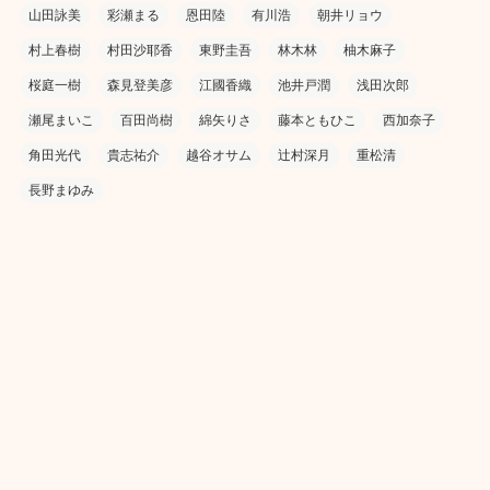
山田詠美
彩瀬まる
恩田陸
有川浩
朝井リョウ
村上春樹
村田沙耶香
東野圭吾
林木林
柚木麻子
桜庭一樹
森見登美彦
江國香織
池井戸潤
浅田次郎
瀬尾まいこ
百田尚樹
綿矢りさ
藤本ともひこ
西加奈子
角田光代
貴志祐介
越谷オサム
辻村深月
重松清
長野まゆみ