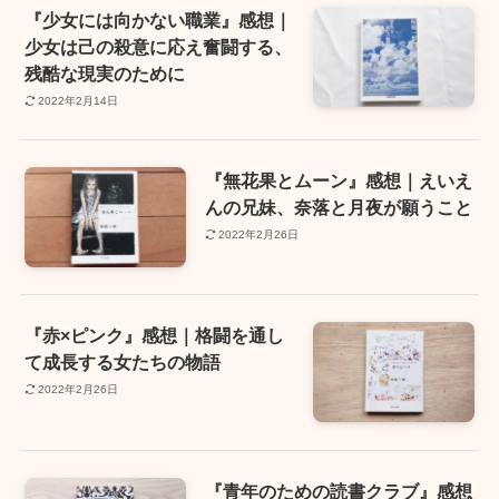
『少女には向かない職業』感想｜
少女は己の殺意に応え奮闘する、
残酷な現実のために
2022年2月14日
『無花果とムーン』感想｜えいえ
んの兄妹、奈落と月夜が願うこと
2022年2月26日
『赤×ピンク』感想｜格闘を通し
て成長する女たちの物語
2022年2月26日
『青年のための読書クラブ』感想