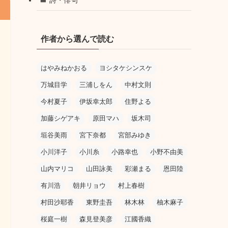
作者から選んで読む
はやみねかおる
ヨシタケシンスケ
万城目学
三浦しをん
中村文則
今村夏子
伊坂幸太郎
住野よる
加藤シゲアキ
原田マハ
坂木司
垣谷美雨
宮下奈都
宮部みゆき
小川洋子
小川糸
小路幸也
小野不由美
山内マリコ
山田詠美
彩瀬まる
恩田陸
有川浩
朝井リョウ
村上春樹
村田沙耶香
東野圭吾
林木林
柚木麻子
桜庭一樹
森見登美彦
江國香織