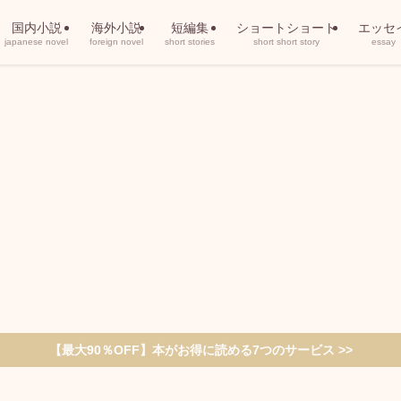
国内小説
海外小説
短編集
ショートショート
エッセ
japanese novel
foreign novel
short stories
short short story
essay
【最大90％OFF】本がお得に読める7つのサービス >>