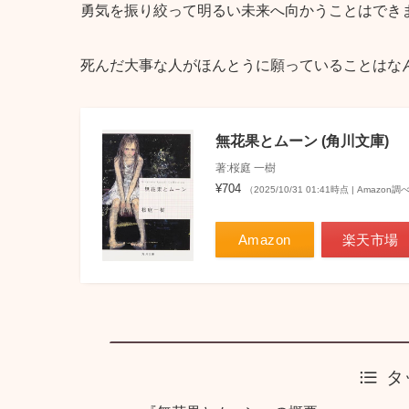
勇気を振り絞って明るい未来へ向かうことはでき
死んだ大事な人がほんとうに願っていることはな
無花果とムーン (角川文庫)
著:桜庭 一樹
¥704
（2025/10/31 01:41時点 | Amazon調
Amazon
楽天市場
タ