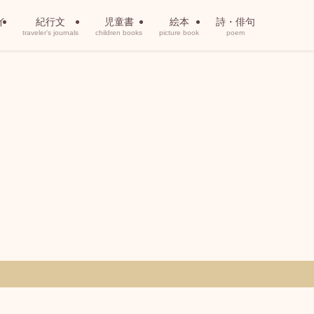
イ
紀行文
児童書
絵本
詩・俳句
traveler’s journals
children books
picture book
poem