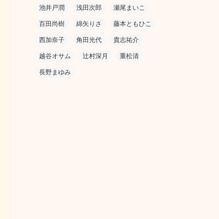
池井戸潤
浅田次郎
瀬尾まいこ
百田尚樹
綿矢りさ
藤本ともひこ
西加奈子
角田光代
貴志祐介
越谷オサム
辻村深月
重松清
長野まゆみ