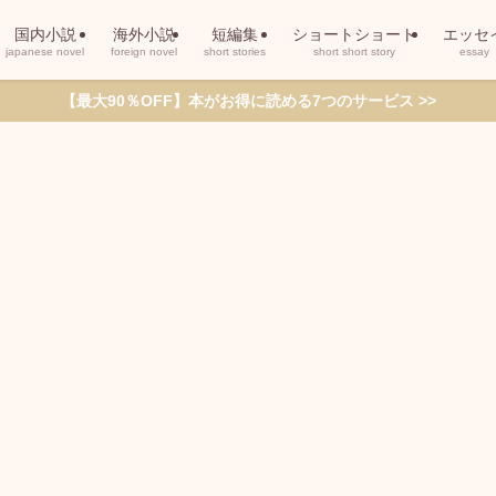
国内小説
海外小説
短編集
ショートショート
エッセ
japanese novel
foreign novel
short stories
short short story
essay
【最大90％OFF】本がお得に読める7つのサービス >>