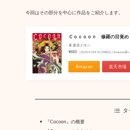
今回はその部分を中心に作品をご紹介します。
Ｃｏｃｏｏｎ 修羅の目覚め 
著:夏原エヰジ
¥693
（2025/11/04 02:05時点 | Amazon調
Amazon
楽天市場
タ
『Cocoon』の概要