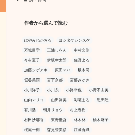
作者から選んで読む
はやみねかおる
ヨシタケシンスケ
万城目学
三浦しをん
中村文則
今村夏子
伊坂幸太郎
住野よる
加藤シゲアキ
原田マハ
坂木司
垣谷美雨
宮下奈都
宮部みゆき
小川洋子
小川糸
小路幸也
小野不由美
山内マリコ
山田詠美
彩瀬まる
恩田陸
有川浩
朝井リョウ
村上春樹
村田沙耶香
東野圭吾
林木林
柚木麻子
桜庭一樹
森見登美彦
江國香織