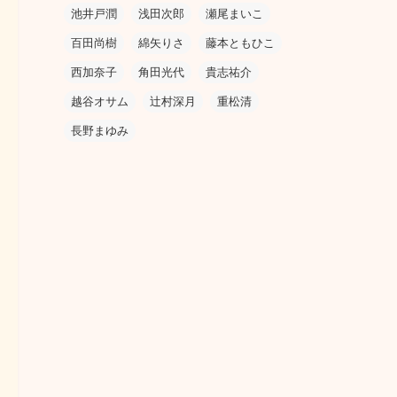
池井戸潤
浅田次郎
瀬尾まいこ
百田尚樹
綿矢りさ
藤本ともひこ
西加奈子
角田光代
貴志祐介
越谷オサム
辻村深月
重松清
長野まゆみ