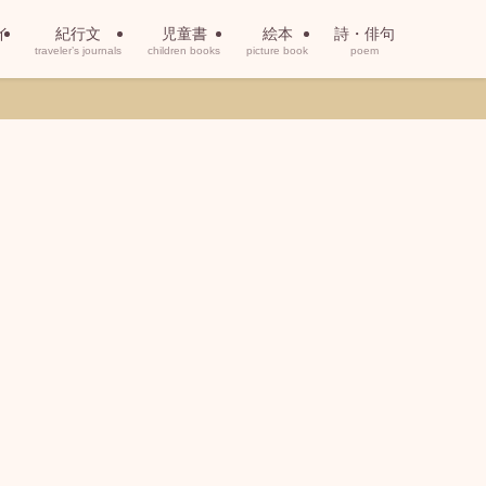
イ
紀行文
児童書
絵本
詩・俳句
traveler’s journals
children books
picture book
poem