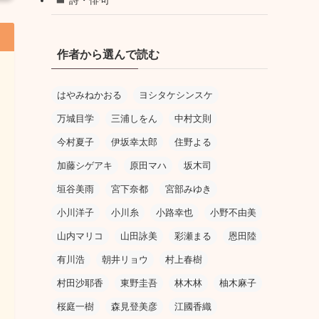
作者から選んで読む
はやみねかおる
ヨシタケシンスケ
万城目学
三浦しをん
中村文則
今村夏子
伊坂幸太郎
住野よる
加藤シゲアキ
原田マハ
坂木司
垣谷美雨
宮下奈都
宮部みゆき
小川洋子
小川糸
小路幸也
小野不由美
山内マリコ
山田詠美
彩瀬まる
恩田陸
有川浩
朝井リョウ
村上春樹
村田沙耶香
東野圭吾
林木林
柚木麻子
桜庭一樹
森見登美彦
江國香織