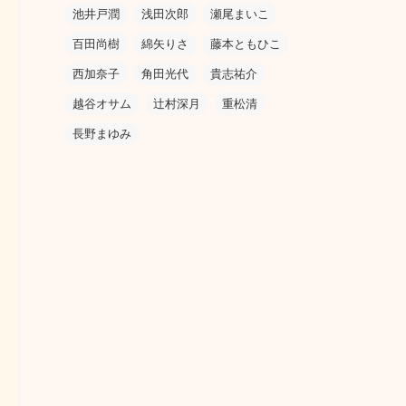
池井戸潤
浅田次郎
瀬尾まいこ
百田尚樹
綿矢りさ
藤本ともひこ
西加奈子
角田光代
貴志祐介
越谷オサム
辻村深月
重松清
長野まゆみ