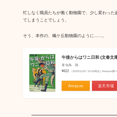
忙しなく職員たちが働く動物園で、少し変わった
てしまうことでしょう。
そう、本作の、楓ケ丘動物園のように……。
午後からはワニ日和 (文春文庫
著:似鳥 鶏
¥622
（2025/11/07 10:42時点 | Amazon調
Amazon
楽天市場