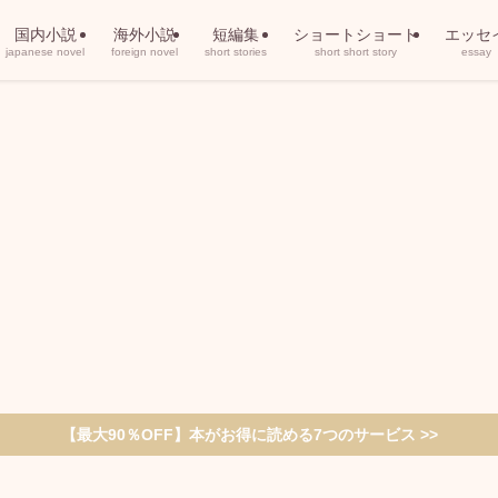
国内小説
海外小説
短編集
ショートショート
エッセ
japanese novel
foreign novel
short stories
short short story
essay
【最大90％OFF】本がお得に読める7つのサービス >>