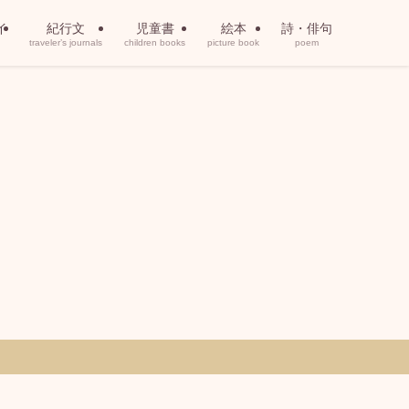
イ
紀行文
児童書
絵本
詩・俳句
traveler’s journals
children books
picture book
poem