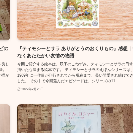
ビの
『ティモシーとサラ ありがとうのおくりもの』感想｜
なくあたたかい友情の物語
仲良し
今回ご紹介する絵本は、双子のこねずみ、ティモシーとサラの日常
緒。
描いた心温まる絵本です。 ティモシーとサラのえほんシリーズは
が描か
1989年に一作目が刊行されてから現在まで、長い間愛され続けて
した。 その中で今回選んだエピソードは、シリーズの11...
2022年2月23日