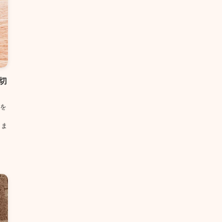
切
を
、
きま