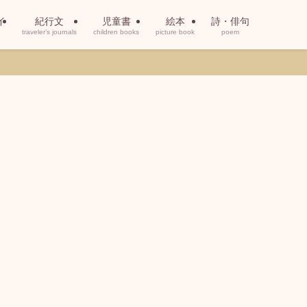
イ
紀行文
児童書
絵本
詩・俳句
traveler’s journals
children books
picture book
poem