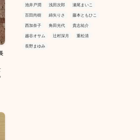
池井戸潤
浅田次郎
瀬尾まいこ
百田尚樹
綿矢りさ
藤本ともひこ
西加奈子
角田光代
貴志祐介
越谷オサム
辻村深月
重松清
長野まゆみ
長
て
も
、