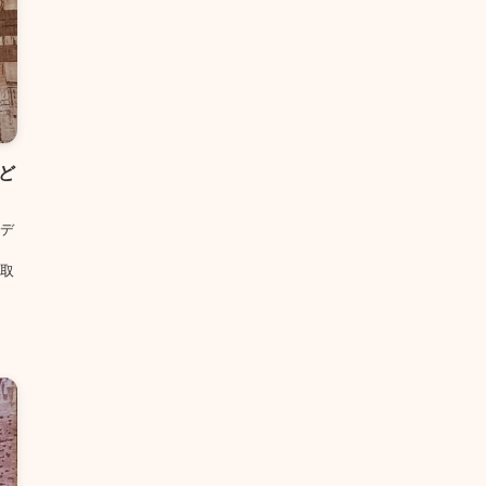
ど
デ
、
取