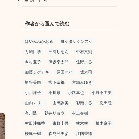
作者から選んで読む
はやみねかおる
ヨシタケシンスケ
万城目学
三浦しをん
中村文則
今村夏子
伊坂幸太郎
住野よる
加藤シゲアキ
原田マハ
坂木司
垣谷美雨
宮下奈都
宮部みゆき
小川洋子
小川糸
小路幸也
小野不由美
山内マリコ
山田詠美
彩瀬まる
恩田陸
有川浩
朝井リョウ
村上春樹
村田沙耶香
東野圭吾
林木林
柚木麻子
桜庭一樹
森見登美彦
江國香織