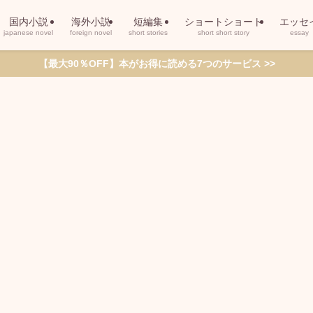
国内小説
海外小説
短編集
ショートショート
エッセ
japanese novel
foreign novel
short stories
short short story
essay
【最大90％OFF】本がお得に読める7つのサービス >>