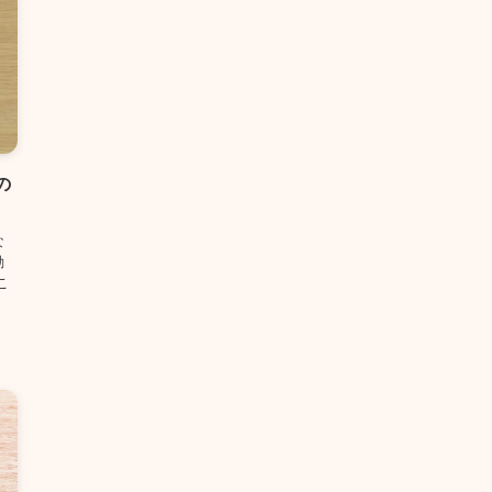
の
な
動
こ