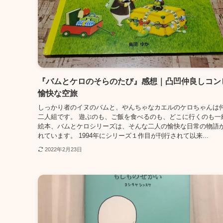
『バムとケロのそらのたび』感想｜凸凹仲良しコン
愉快な空旅
しっかり者のイヌのバムと、やんちゃなカエルのケロちゃんは
二人組です。 遊ぶのも、ご飯を食べるのも、どこに行くのも一
絵本、バムとケロシリーズは、そんな二人の愉快な日常の物語
れています。 1994年にシリーズ１作目が刊行されて以来...
2022年2月23日