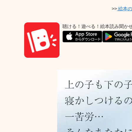
>>
絵本の
聴ける！遊べる！絵本読み聞か