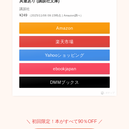
冥途あり (講談社文庫)
講談社
¥249
（2025/11/06 09:15時点 | Amazon調べ）
Amazon
楽天市場
Yahooショッピング
ebookjapan
DMMブックス
ポチップ
＼ 初回限定！本がすべて90％OFF ／