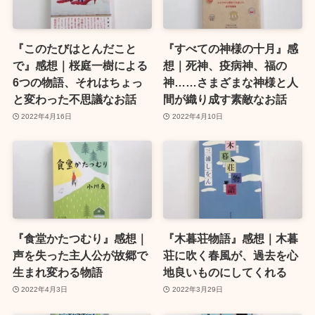
『このたびはとんだこと
『すべての神様の十月』感
で』感想｜桜庭一樹による
想｜死神、疫病神、福の
6つの物語、それはちょっ
神……さまざまな神様と人
と変わった不思議なお話
間が織り成す素敵なお話
2022年4月16日
2022年4月10日
『食堂かたつむり』感想｜
『木暮荘物語』感想｜木暮
声を失った主人公が故郷で
荘に吹く春風が、過去を心
生まれ変わる物語
地良いものにしてくれる
2022年4月3日
2022年3月29日