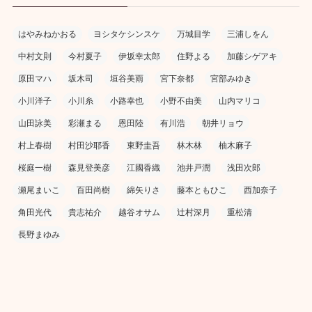
はやみねかおる
ヨシタケシンスケ
万城目学
三浦しをん
中村文則
今村夏子
伊坂幸太郎
住野よる
加藤シゲアキ
原田マハ
坂木司
垣谷美雨
宮下奈都
宮部みゆき
小川洋子
小川糸
小路幸也
小野不由美
山内マリコ
山田詠美
彩瀬まる
恩田陸
有川浩
朝井リョウ
村上春樹
村田沙耶香
東野圭吾
林木林
柚木麻子
桜庭一樹
森見登美彦
江國香織
池井戸潤
浅田次郎
瀬尾まいこ
百田尚樹
綿矢りさ
藤本ともひこ
西加奈子
角田光代
貴志祐介
越谷オサム
辻村深月
重松清
長野まゆみ