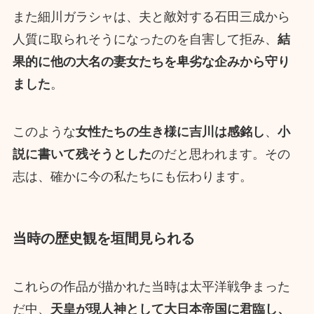
また細川ガラシャは、夫と敵対する石田三成から
人質に取られそうになったのを自害して拒み、
結
果的に他の大名の妻女たちを卑劣な企みから守り
ました
。
このような
女性たちの生き様に吉川は感銘し
、
小
説に書いて残そうとした
のだと思われます。その
志は、確かに今の私たちにも伝わります。
当時の歴史観を垣間見られる
これらの作品が描かれた当時は太平洋戦争まった
だ中、
天皇が現人神として大日本帝国に君臨し、