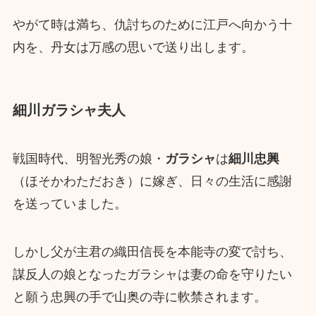
やがて時は満ち、仇討ちのために江戸へ向かう十
内を、丹女は万感の思いで送り出します。
細川ガラシャ夫人
戦国時代、明智光秀の娘・
ガラシャ
は
細川忠興
（ほそかわただおき）に嫁ぎ、日々の生活に感謝
を送っていました。
しかし父が主君の織田信長を本能寺の変で討ち、
謀反人の娘となったガラシャは妻の命を守りたい
と願う忠興の手で山奥の寺に軟禁されます。