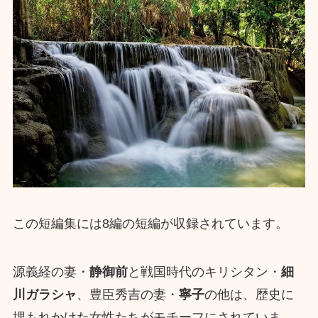
この短編集には8編の短編が収録されています。
源義経の妻・
静御前
と戦国時代のキリシタン・
細
川ガラシャ
、豊臣秀吉の妻・
寧子
の他は、歴史に
埋もれかけた女性たちがモチーフにされていま