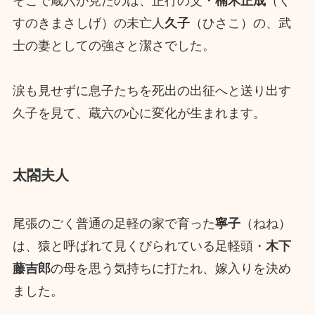
そこで蔵六が見たのは、正行の父・
楠木正成
（く
すのきまさしげ）の未亡人
久子
（ひさこ）の、武
士の妻としての強さと潔さでした。
涙も見せずに息子たちを死出の出征へと送り出す
久子を見て、蔵六の心に変化が生まれます。
太閤夫人
尾張のごく普通の足軽の家で育った
寧子
（ねね）
は、猿と呼ばれて見くびられている足軽頭・
木下
藤吉郎
の母を思う気持ちに打たれ、嫁入りを決め
ました。