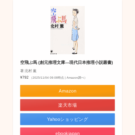
空飛ぶ馬 (創元推理文庫―現代日本推理小説叢書)
著:北村 薫
¥792
（2025/11/04 09:08時点 | Amazon調べ）
Amazon
楽天市場
Yahooショッピング
ebookjapan