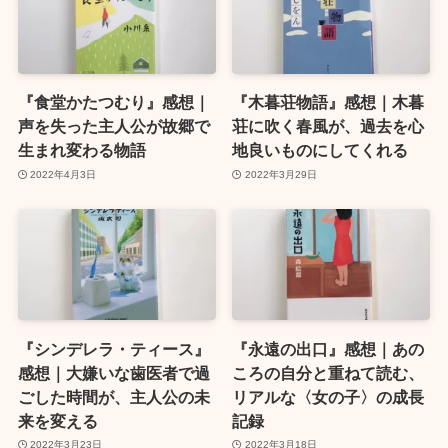
『食堂かたつむり』感想｜
『木暮荘物語』感想｜木暮
声を失った主人公が故郷で
荘に吹く春風が、過去を心
生まれ変わる物語
地良いものにしてくれる
2022年4月3日
2022年3月29日
『シンデレラ・ティース』
『永遠の出口』感想｜あの
感想｜大嫌いな歯医者で過
ころの自分と重ねて読む、
ごした時間が、主人公の未
リアルな〈女の子〉の成長
来を変える
記録
2022年3月23日
2022年3月18日