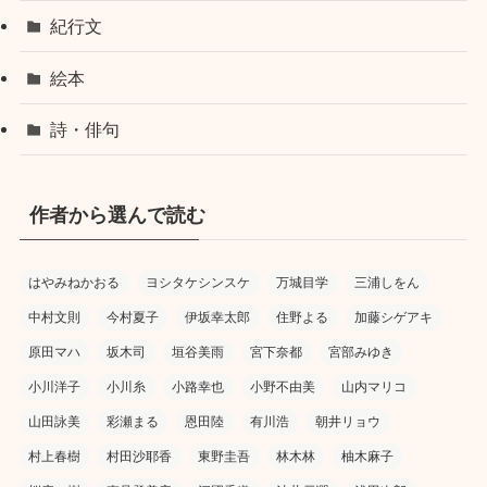
紀行文
絵本
詩・俳句
作者から選んで読む
はやみねかおる
ヨシタケシンスケ
万城目学
三浦しをん
中村文則
今村夏子
伊坂幸太郎
住野よる
加藤シゲアキ
原田マハ
坂木司
垣谷美雨
宮下奈都
宮部みゆき
小川洋子
小川糸
小路幸也
小野不由美
山内マリコ
山田詠美
彩瀬まる
恩田陸
有川浩
朝井リョウ
村上春樹
村田沙耶香
東野圭吾
林木林
柚木麻子