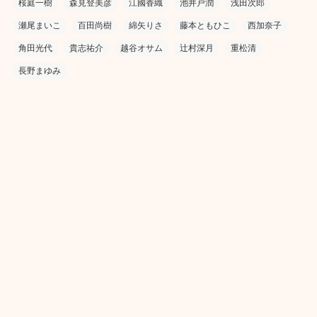
桜庭一樹
森見登美彦
江國香織
池井戸潤
浅田次郎
瀬尾まいこ
百田尚樹
綿矢りさ
藤本ともひこ
西加奈子
角田光代
貴志祐介
越谷オサム
辻村深月
重松清
長野まゆみ